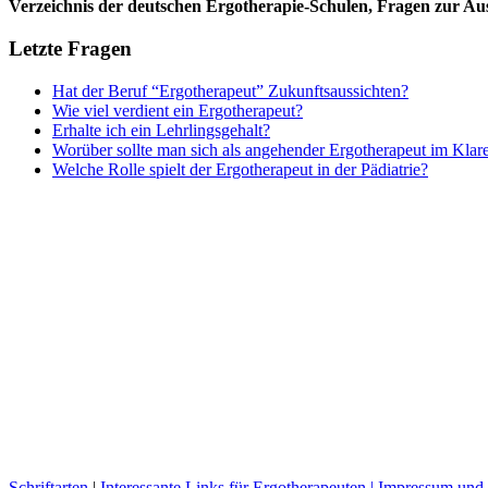
Verzeichnis der deutschen Ergotherapie-Schulen, Fragen zur A
Letzte Fragen
Hat der Beruf “Ergotherapeut” Zukunftsaussichten?
Wie viel verdient ein Ergotherapeut?
Erhalte ich ein Lehrlingsgehalt?
Worüber sollte man sich als angehender Ergotherapeut im Klar
Welche Rolle spielt der Ergotherapeut in der Pädiatrie?
Schriftarten
|
Interessante Links für Ergotherapeuten |
Impressum und