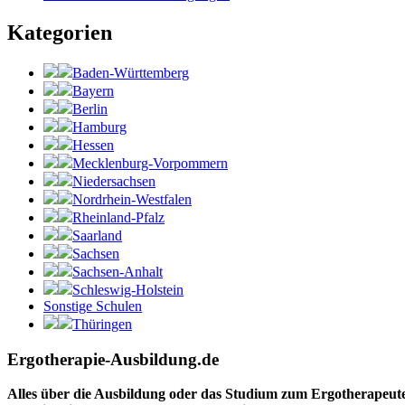
Kategorien
Baden-Württemberg
Bayern
Berlin
Hamburg
Hessen
Mecklenburg-Vorpommern
Niedersachsen
Nordrhein-Westfalen
Rheinland-Pfalz
Saarland
Sachsen
Sachsen-Anhalt
Schleswig-Holstein
Sonstige Schulen
Thüringen
Ergotherapie-Ausbildung.de
Alles über die Ausbildung oder das Studium zum Ergotherapeut