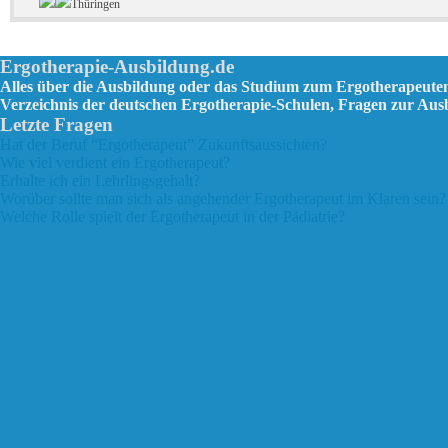
Thüringen
Ergotherapie-Ausbildung.de
Alles über die Ausbildung oder das Studium zum Ergotherapeute
Verzeichnis der deutschen Ergotherapie-Schulen, Fragen zur Au
Letzte Fragen
Hat der Beruf “Ergotherapeut” Zukunftsaussichten?
Wie viel verdient ein Ergotherapeut?
Erhalte ich ein Lehrlingsgehalt?
Worüber sollte man sich als angehender Ergotherapeut im Klaren sein?
Welche Rolle spielt der Ergotherapeut in der Pädiatrie?