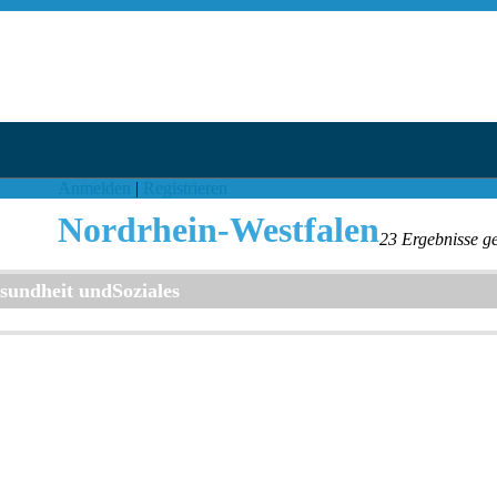
Anmelden
|
Registrieren
Nordrhein-Westfalen
23 Ergebnisse g
sundheit undSoziales