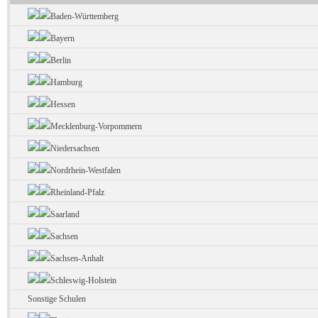
Baden-Württemberg
Bayern
Berlin
Hamburg
Hessen
Mecklenburg-Vorpommern
Niedersachsen
Nordrhein-Westfalen
Rheinland-Pfalz
Saarland
Sachsen
Sachsen-Anhalt
Schleswig-Holstein
Sonstige Schulen