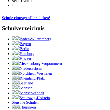
Seite 1 von 1
1
Schule eintragen
Hier klicken!
Schulverzeichnis
Baden-Württemberg
Bayern
Berlin
Hamburg
Hessen
Mecklenburg-Vorpommern
Niedersachsen
Nordrhein-Westfalen
Rheinland-Pfalz
Saarland
Sachsen
Sachsen-Anhalt
Schleswig-Holstein
Sonstige Schulen
Thüringen