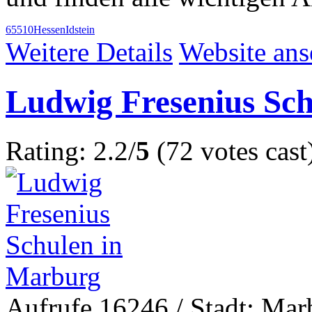
65510
Hessen
Idstein
Weitere Details
Website an
Ludwig Fresenius Sc
Rating: 2.2/
5
(72 votes cast
Aufrufe 16246
/ Stadt: Mar