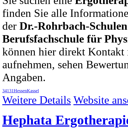
Sie suchen eine
Ergotherap
finden Sie alle Informatio
der
Dr.-Rohrbach-Schulen 
Berufsfachschule für Phys
können hier direkt Kontakt 
aufnehmen, sehen Bewertun
Angaben.
34131
Hessen
Kassel
Weitere Details
Website an
Hephata Ergotherapi