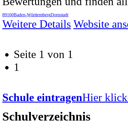
Bewertungen und finden al
89160
Baden-Württemberg
Dornstadt
Weitere Details
Website an
Seite 1 von 1
1
Schule eintragen
Hier klick
Schulverzeichnis