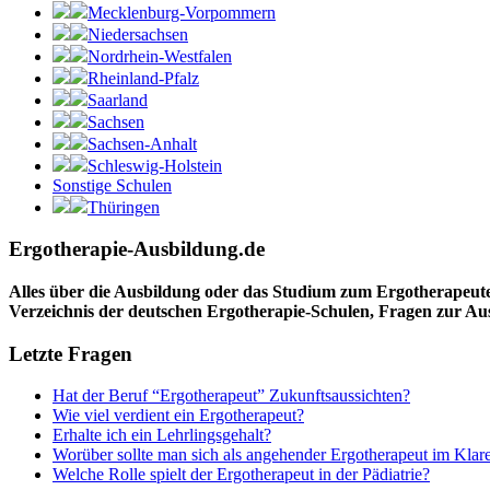
Mecklenburg-Vorpommern
Niedersachsen
Nordrhein-Westfalen
Rheinland-Pfalz
Saarland
Sachsen
Sachsen-Anhalt
Schleswig-Holstein
Sonstige Schulen
Thüringen
Ergotherapie-Ausbildung.de
Alles über die Ausbildung oder das Studium zum Ergotherapeut
Verzeichnis der deutschen Ergotherapie-Schulen, Fragen zur A
Letzte Fragen
Hat der Beruf “Ergotherapeut” Zukunftsaussichten?
Wie viel verdient ein Ergotherapeut?
Erhalte ich ein Lehrlingsgehalt?
Worüber sollte man sich als angehender Ergotherapeut im Klar
Welche Rolle spielt der Ergotherapeut in der Pädiatrie?