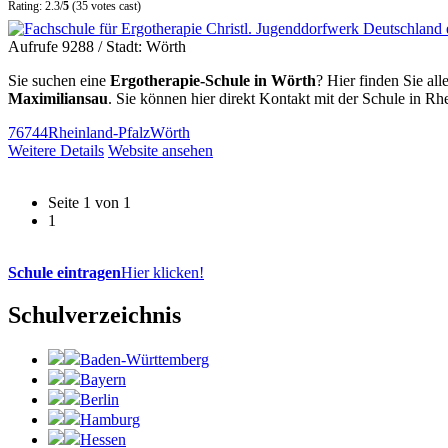
Rating: 2.3/
5
(35 votes cast)
Aufrufe 9288
/ Stadt: Wörth
Sie suchen eine
Ergotherapie-Schule in Wörth
? Hier finden Sie al
Maximiliansau
. Sie können hier direkt Kontakt mit der Schule in 
76744
Rheinland-Pfalz
Wörth
Weitere Details
Website ansehen
Seite 1 von 1
1
Schule eintragen
Hier klicken!
Schulverzeichnis
Baden-Württemberg
Bayern
Berlin
Hamburg
Hessen