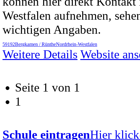
können hier direkt Kontakt 
Westfalen aufnehmen, sehe
wichtigen Angaben.
59192
Bergkamen / Rünthe
Nordrhein-Westfalen
Weitere Details
Website an
Seite 1 von 1
1
Schule eintragen
Hier klick