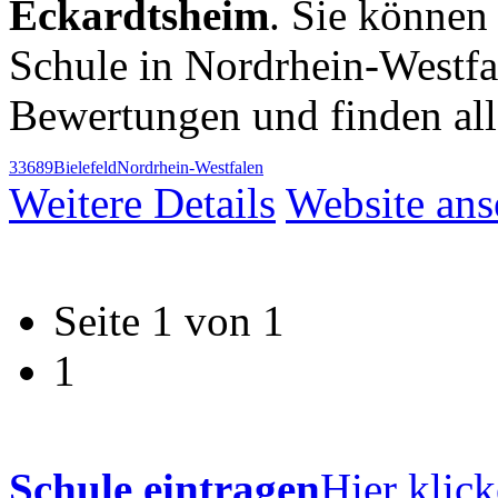
Eckardtsheim
. Sie können 
Schule in Nordrhein-Westf
Bewertungen und finden al
33689
Bielefeld
Nordrhein-Westfalen
Weitere Details
Website an
Seite 1 von 1
1
Schule eintragen
Hier klick