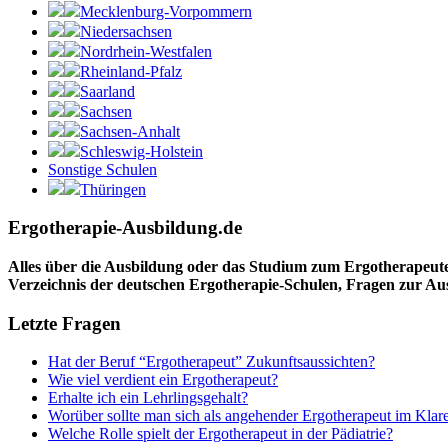
Mecklenburg-Vorpommern
Niedersachsen
Nordrhein-Westfalen
Rheinland-Pfalz
Saarland
Sachsen
Sachsen-Anhalt
Schleswig-Holstein
Sonstige Schulen
Thüringen
Ergotherapie-Ausbildung.de
Alles über die Ausbildung oder das Studium zum Ergotherapeut
Verzeichnis der deutschen Ergotherapie-Schulen, Fragen zur A
Letzte Fragen
Hat der Beruf “Ergotherapeut” Zukunftsaussichten?
Wie viel verdient ein Ergotherapeut?
Erhalte ich ein Lehrlingsgehalt?
Worüber sollte man sich als angehender Ergotherapeut im Klar
Welche Rolle spielt der Ergotherapeut in der Pädiatrie?