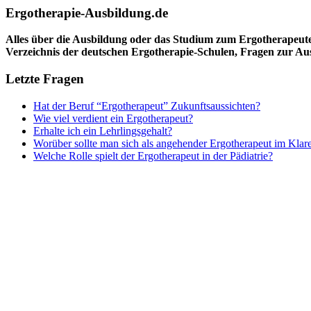
Ergotherapie-Ausbildung.de
Alles über die Ausbildung oder das Studium zum Ergotherapeut
Verzeichnis der deutschen Ergotherapie-Schulen, Fragen zur A
Letzte Fragen
Hat der Beruf “Ergotherapeut” Zukunftsaussichten?
Wie viel verdient ein Ergotherapeut?
Erhalte ich ein Lehrlingsgehalt?
Worüber sollte man sich als angehender Ergotherapeut im Klar
Welche Rolle spielt der Ergotherapeut in der Pädiatrie?