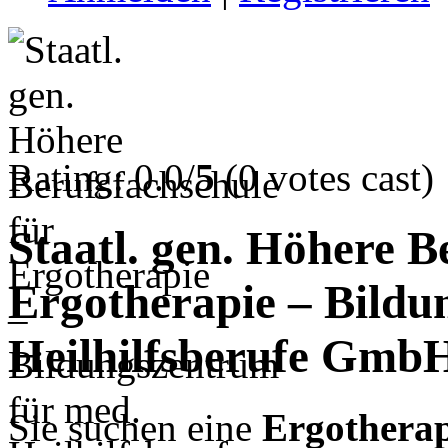
Rating: 0.0/
5
(0 votes cast)
Staatl. gen. Höhere B
Ergotherapie – Bildu
Heilhilfsberufe Gmb
Sie suchen eine
Ergotherap