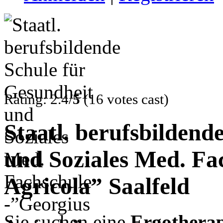
Rating: 2.4/
5
(16 votes cast)
Staatl. berufsbildend
und Soziales Med. Fa
Agricola” Saalfeld
Sie suchen eine
Ergotherap