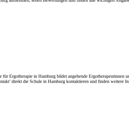
amburg aufnehmen, sehen Bewertungen und finden alle wichtigen Angab
Ergotherapie in Hamburg bildet angehende Ergotherapeutinnen und Er
ntakt’ direkt die Schule in Hamburg kontaktieren und finden weitere 