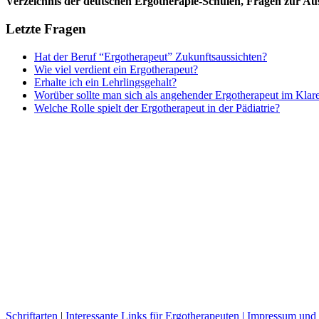
Verzeichnis der deutschen Ergotherapie-Schulen, Fragen zur A
Letzte Fragen
Hat der Beruf “Ergotherapeut” Zukunftsaussichten?
Wie viel verdient ein Ergotherapeut?
Erhalte ich ein Lehrlingsgehalt?
Worüber sollte man sich als angehender Ergotherapeut im Klar
Welche Rolle spielt der Ergotherapeut in der Pädiatrie?
Schriftarten
|
Interessante Links für Ergotherapeuten |
Impressum und