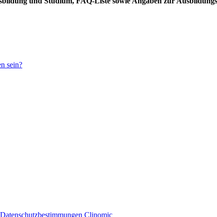
usbildung und Studium, FAQ-Liste sowie Angaben zur Ausbildung
en sein?
 Datenschutzbestimmungen
Clinomic