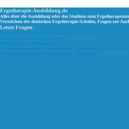
Ergotherapie-Ausbildung.de
Alles über die Ausbildung oder das Studium zum Ergotherapeute
Verzeichnis der deutschen Ergotherapie-Schulen, Fragen zur Au
Letzte Fragen
Hat der Beruf “Ergotherapeut” Zukunftsaussichten?
Wie viel verdient ein Ergotherapeut?
Erhalte ich ein Lehrlingsgehalt?
Worüber sollte man sich als angehender Ergotherapeut im Klaren sein?
Welche Rolle spielt der Ergotherapeut in der Pädiatrie?