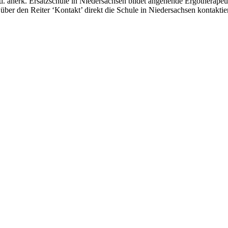
anerk. Ersatzschule in Niedersachsen bildet angehende Ergotherapeuti
über den Reiter ‘Kontakt’ direkt die Schule in Niedersachsen kontakt