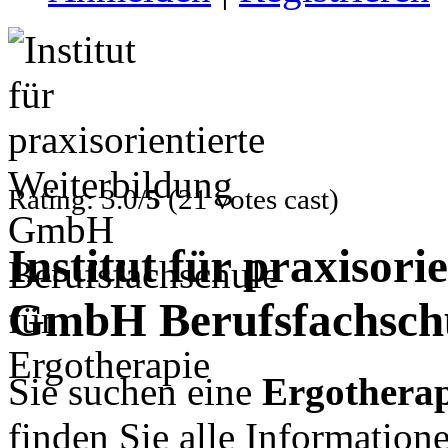
Rating: 3.0/
5
(21 votes cast)
Institut für praxisori
GmbH Berufsfachschu
Sie suchen eine
Ergothera
finden Sie alle Informatio