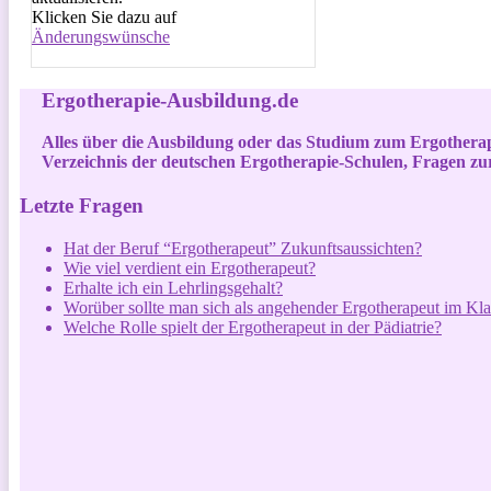
Klicken Sie dazu auf
Änderungswünsche
Ergotherapie-Ausbildung.de
Alles über die Ausbildung oder das Studium zum Ergothera
Verzeichnis der deutschen Ergotherapie-Schulen, Fragen z
Letzte Fragen
Hat der Beruf “Ergotherapeut” Zukunftsaussichten?
Wie viel verdient ein Ergotherapeut?
Erhalte ich ein Lehrlingsgehalt?
Worüber sollte man sich als angehender Ergotherapeut im Kla
Welche Rolle spielt der Ergotherapeut in der Pädiatrie?