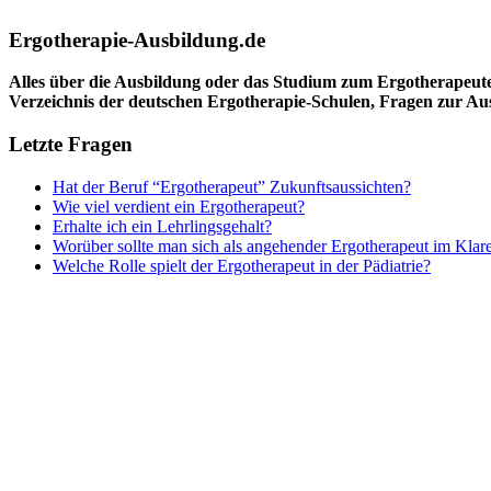
Ergotherapie-Ausbildung.de
Alles über die Ausbildung oder das Studium zum Ergotherapeut
Verzeichnis der deutschen Ergotherapie-Schulen, Fragen zur A
Letzte Fragen
Hat der Beruf “Ergotherapeut” Zukunftsaussichten?
Wie viel verdient ein Ergotherapeut?
Erhalte ich ein Lehrlingsgehalt?
Worüber sollte man sich als angehender Ergotherapeut im Klar
Welche Rolle spielt der Ergotherapeut in der Pädiatrie?